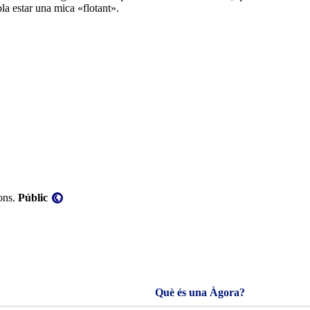
bla estar una mica «flotant».
Visibilitat:
ions.
Públic
Què és una Àgora?