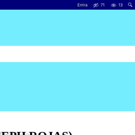
Entra
71
13