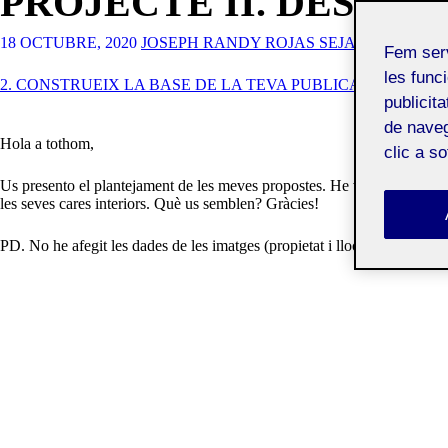
PROJECTE II. DESEN
18 OCTUBRE, 2020
JOSEPH RANDY ROJAS SEJAS
Fem ser
les funci
2. CONSTRUEIX LA BASE DE LA TEVA PUBLICACIÓ, DEFI
publicit
de naveg
Hola a tothom,
clic a s
Us presento el plantejament de les meves propostes. He volgut treballar-le
les seves cares interiors. Què us semblen? Gràcies!
PD. No he afegit les dades de les imatges (propietat i lloc d’extracció) pe