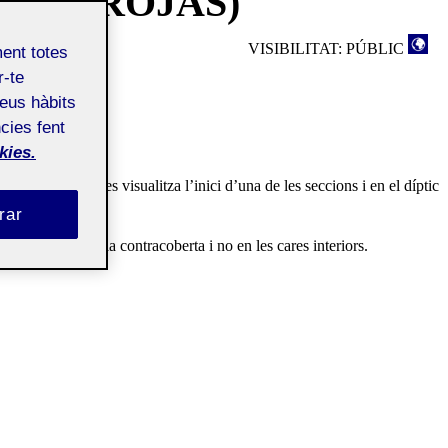
SEPH ROJAS)
VISIBILITAT: PÚBLIC
ment totes
r-te
teus hàbits
cies fent
kies.
 En la revista es visualitza l’inici d’una de les seccions i en el díptic
rar
díptic estaria en la contracoberta i no en les cares interiors.