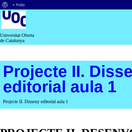
Quant
+ Folio
Saltar
al
al
contingut
WordPress
Universitat Oberta
de Catalunya
Projecte II. Diss
editorial aula 1
Projecte II. Disseny editorial aula 1