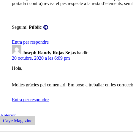
portada i contra) revisa el pes respecte a la resta d’elements, sem
Visibilitat:
Seguim!
Públic
Entra per respondre
Joseph Randy Rojas Sejas
ha dit:
20 octubre, 2020 a les 6:09 pm
Hola,
Moltes gràcies pel comentari. Em poso a treballar en les correcc
Entra per respondre
Navegació
Entrada
Anterior
Anterior
Caye Magazine
d'entrades