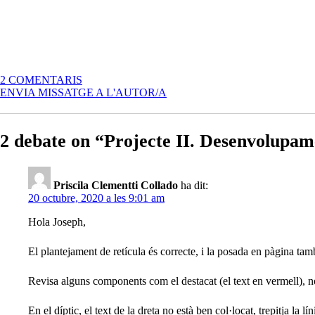
A
2 COMENTARIS
PROJECTE
ENVIA MISSATGE A L'AUTOR/A
II.
DESENVOLUPAMENT
PAC2
2 debate on “Projecte II. Desenvolupa
(JOSEPH
ROJAS)
Priscila Clementti Collado
ha dit:
20 octubre, 2020 a les 9:01 am
Hola Joseph,
El plantejament de retícula és correcte, i la posada en pàgina ta
Revisa alguns components com el destacat (el text en vermell), n
En el díptic, el text de la dreta no està ben col·locat, trepitja la 