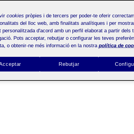
VOLUPAMENT PAC2 (JO
vir
cookies
pròpies i de tercers per poder-te oferir correcta
onalitats del lloc web, amb finalitats analítiques i per mostra
NEIX UNA RETÍCULA!
at personalitzada d'acord amb un perfil elaborat a partir dels 
ació. Pots acceptar, rebutjar o configurar les teves preferèn
ota, o obtenir-ne més informació en la nostra
política de coo
s amb molta cura i detall, motiu pel qual he tardat una mica en pujar-les.
Acceptar
Rebutjar
Configu
rquè ja existeix una secció de la revista on s’inclou això i en el cas del 