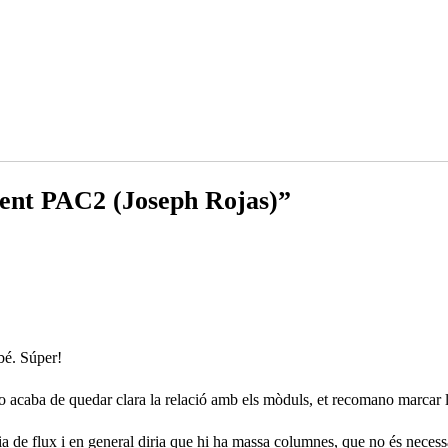
ment PAC2 (Joseph Rojas)”
mbé. Súper!
o acaba de quedar clara la relació amb els mòduls, et recomano marcar l
línia de flux i en general diria que hi ha massa columnes, que no és necessa