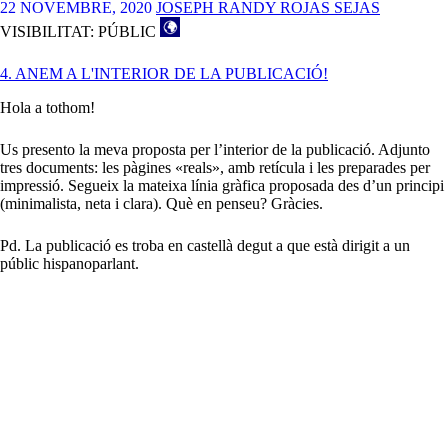
4
22 NOVEMBRE, 2020
JOSEPH RANDY ROJAS SEJAS
–
VISIBILITAT: PÚBLIC
POL
PUERTAS
4. ANEM A L'INTERIOR DE LA PUBLICACIÓ!
GALLART
Hola a tothom!
Us presento la meva proposta per l’interior de la publicació. Adjunto
tres documents: les pàgines «reals», amb retícula i les preparades per
impressió. Segueix la mateixa línia gràfica proposada des d’un principi
(minimalista, neta i clara). Què en penseu? Gràcies.
Pd. La publicació es troba en castellà degut a que està dirigit a un
públic hispanoparlant.