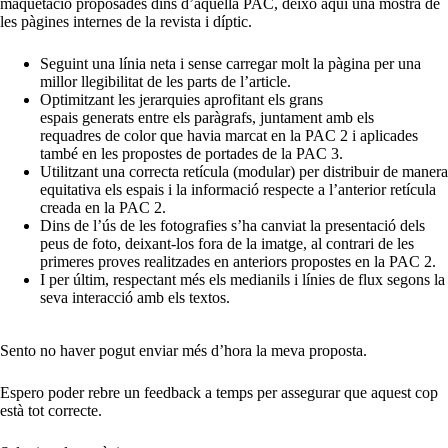
maquetació proposades dins d’aquella PAC, deixo aquí una mostra de
les pàgines internes de la revista i díptic.
Seguint una línia neta i sense carregar molt la pàgina per una
millor llegibilitat de les parts de l’article.
Optimitzant les jerarquies aprofitant els grans
espais generats entre els paràgrafs, juntament amb els
requadres de color que havia marcat en la PAC 2 i aplicades
també en les propostes de portades de la PAC 3.
Utilitzant una correcta retícula (modular) per distribuir de manera
equitativa els espais i la informació respecte a l’anterior retícula
creada en la PAC 2.
Dins de l’ús de les fotografies s’ha canviat la presentació dels
peus de foto, deixant-los fora de la imatge, al contrari de les
primeres proves realitzades en anteriors propostes en la PAC 2.
I per últim, respectant més els
medianils
i línies de flux segons la
seva interacció amb els textos.
Sento no haver pogut enviar més d’hora la meva proposta.
Espero poder rebre un feedback a temps per assegurar que aquest cop
està tot correcte.