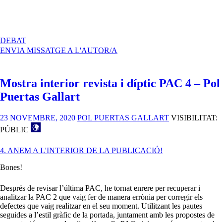
A
DEBAT
LLIURAMENT
ENVIA MISSATGE A L'AUTOR/A
POL
PUERTAS
GALLART
Mostra interior revista i díptic PAC 4 – Pol
–
PAC
Puertas Gallart
4
23 NOVEMBRE, 2020
POL PUERTAS GALLART
VISIBILITAT:
PÚBLIC
4. ANEM A L'INTERIOR DE LA PUBLICACIÓ!
Bones!
Després de revisar l’última PAC, he tornat enrere per recuperar i
analitzar la PAC 2 que vaig fer de manera errònia per corregir els
defectes que vaig realitzar en el seu moment. Utilitzant les pautes
seguides a l’estil gràfic de la portada, juntament amb les propostes de