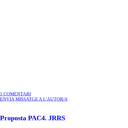
A
1 COMENTARI
MOSTRA
ENVIA MISSATGE A L'AUTOR/A
INTERIOR
REVISTA
I
Proposta PAC4. JRRS
DÍPTIC
PAC