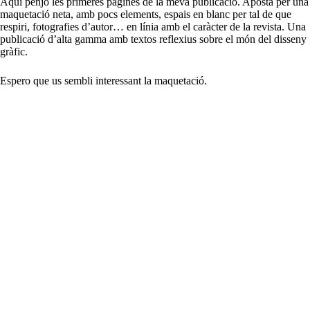
Aquí penjo les primeres pàgines de la meva publicació. Aposta per una
maquetació neta, amb pocs elements, espais en blanc per tal de que
respiri, fotografies d’autor… en línia amb el caràcter de la revista. Una
publicació d’alta gamma amb textos reflexius sobre el món del disseny
gràfic.
Espero que us sembli interessant la maquetació.